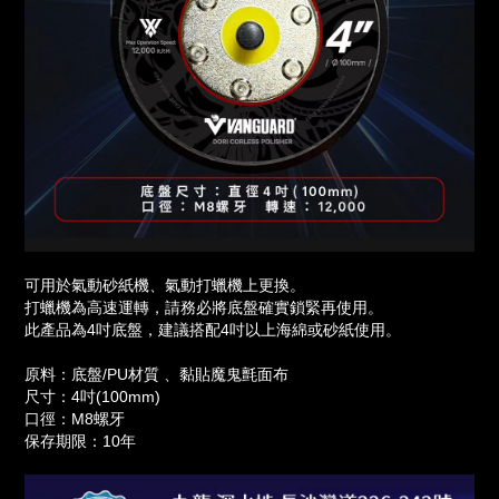
可用於氣動砂紙機、氣動打蠟機上更換。
打蠟機為高速運轉，請務必將底盤確實鎖緊再使用。
此產品為4吋底盤，建議搭配4吋以上海綿或砂紙使用。
原料：底盤/PU材質 、黏貼魔鬼氈面布
尺寸：4吋(100mm)
口徑：M8螺牙
保存期限：10年