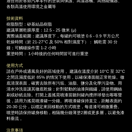
適合用於各類汽車零件的塗裝與保護、高溫器械、高熱能儀器、
各類高溫使用環境之金屬等
技術資料
樹脂類型：矽基結晶樹脂
建議單層乾膜厚度：12.5 - 25 微米 (μ)
實際涵蓋範圍：建議厚度下，每罐約可噴塗 0.6 - 0.9 平方公尺
乾燥時間（於 21-27°C 及 50% 相對濕度下）： 觸乾需 30 分
鐘；可觸碰操作需 1-2 小時
重塗時間： 1小時後的任何時間皆可進行重塗
使用方式
請在戶外或通風良好的區域使用 。建議在溫度介於 10°C 至 32°C
之間且濕度低於 85% 的情況下使用，以確保漆面能正常乾燥。徹
底清潔表面，確實去除所有污垢、油脂、鹽分及化學污染物。用
清水沖洗並讓其徹底乾燥；針對鬆動的油漆與鐵鏽，請使用鋼絲
刷或砂紙去除。打開上蓋搖晃噴漆當聽到罐內攪拌球發出喀喀聲
後，請用力搖晃噴漆罐一分鐘。將噴漆罐保持直立，距離表面約
20-30 公分，以穩定來回移動的方式噴塗，每道漆可稍微重疊。
噴塗時請保持罐身移動，相隔幾分鐘薄塗2層或更多層，以避免漆
料垂流 。
注意事項