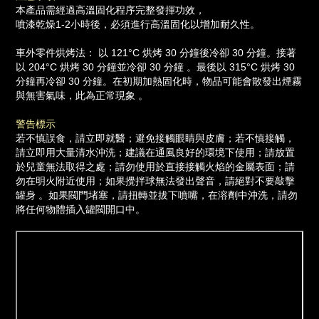
本產品需經過高溫固化程序完整發揮功效，
噴漆乾燥1-2小時後，必須進行高溫固化以增加耐久性。
車外零件烘烤法： 以 121°C 烘烤 30 分鐘後冷卻 30 分鐘。接著
以 204°C 烘烤 30 分鐘並冷卻 30 分鐘 。最後以 315°C 烘烤 30
分鐘再冷卻 30 分鐘。在初期加熱固化時，物品可能會散發出煙霧
與無害氣味，此為正常現象 。
警告標示
若不慎誤食，請立即就醫；避免接觸眼睛與皮膚；若不慎接觸，
請立即用大量清水沖洗；建議在通風良好的環境下使用；請放置
於兒童無法取得之處；請勿使用於直接接觸火焰的金屬表面；請
勿在明火附近使用；如果攪拌球無法發出聲音，請絕對不要敲擊
罐身 。如果閥門堵塞，請扭轉並拔下噴嘴，在溶劑中沖洗，請勿
將任何物體插入罐閥開口中。