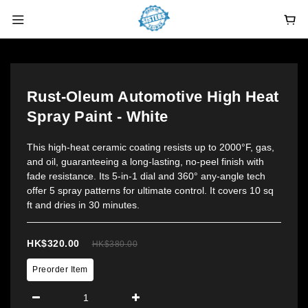
Rust-Oleum Automotive High Heat
Spray Paint - White
This high-heat ceramic coating resists up to 2000°F, gas, 
and oil, guaranteeing a long-lasting, no-peel finish with 
fade resistance. Its 5-in-1 dial and 360° any-angle tech 
offer 5 spray patterns for ultimate control. It covers 10 sq 
ft and dries in 30 minutes.
HK$320.00
HK$380.00
Preorder Item