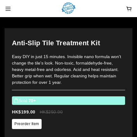
Anti-Slip Tile Treatment Kit
Easy DIY in just 15 minutes. Invisible nano formula won't 
change the tile's look. Non-toxic, formaldehyde-free, 
heavy metal-free and odorless. Acid and heat resistant. 
Better grip when wet. Regular cleaning helps maintain 
protection for over 1 year.
Sold
70+
HK$199.00
HK$250.00
Preorder Item