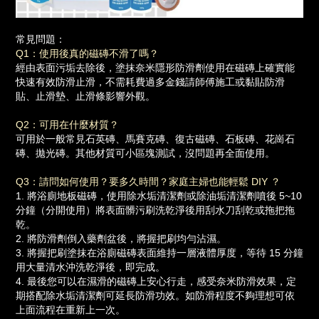
常見問題：
Q1：使用後真的磁磚不滑了嗎？
經由表面污垢去除後，塗抹奈米隱形防滑劑使用在磁磚上確實能
快速有效防滑止滑，不需耗費過多金錢請師傅施工或黏貼防滑
貼、止滑墊、止滑條影響外觀。
Q2：可用在什麼材質？
可用於一般常見石英磚、馬賽克磚、復古磁磚、石板磚、花崗石
磚、拋光磚。其他材質可小區塊測試，沒問題再全面使用。
Q3：請問如何使用？要多久時間？家庭主婦也能輕鬆 DIY ？
1. 將浴廁地板磁磚，使用除水垢清潔劑或除油垢清潔劑噴後 5~10
分鐘（分開使用）將表面髒污刷洗乾淨後用刮水刀刮乾或拖把拖
乾。
2. 將防滑劑倒入藥劑盆後，將握把刷均勻沾濕。
3. 將握把刷塗抹在浴廁磁磚表面維持一層液體厚度，等待 15 分鐘
用大量清水沖洗乾淨後，即完成。
4. 最後您可以在濕滑的磁磚上安心行走，感受奈米防滑效果，定
期搭配除水垢清潔劑可延長防滑功效。如防滑程度不夠理想可依
上面流程在重新上一次。