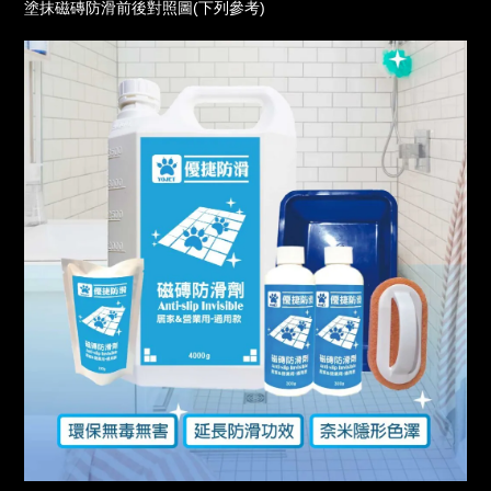
塗抹磁磚防滑前後對照圖(下列參考)