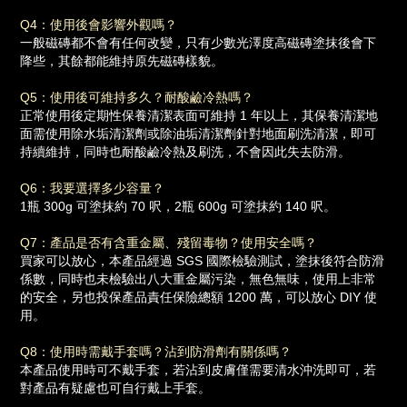
Q4：使用後會影響外觀嗎？
一般磁磚都不會有任何改變，只有少數光澤度高磁磚塗抹後會下
降些，其餘都能維持原先磁磚樣貌。
Q5：使用後可維持多久？耐酸鹼冷熱嗎？
正常使用後定期性保養清潔表面可維持 1 年以上，其保養清潔地
面需使用除水垢清潔劑或除油垢清潔劑針對地面刷洗清潔，即可
持續維持，同時也耐酸鹼冷熱及刷洗，不會因此失去防滑。
Q6：我要選擇多少容量？
1瓶 300g 可塗抹約 70 呎，2瓶 600g 可塗抹約 140 呎。
Q7：產品是否有含重金屬、殘留毒物？使用安全嗎？
買家可以放心，本產品經過 SGS 國際檢驗測試，塗抹後符合防滑
係數，同時也未檢驗出八大重金屬污染，無色無味，使用上非常
的安全，另也投保產品責任保險總額 1200 萬，可以放心 DIY 使
用。
Q8：使用時需戴手套嗎？沾到防滑劑有關係嗎？
本產品使用時可不戴手套，若沾到皮膚僅需要清水沖洗即可，若
對產品有疑慮也可自行戴上手套。