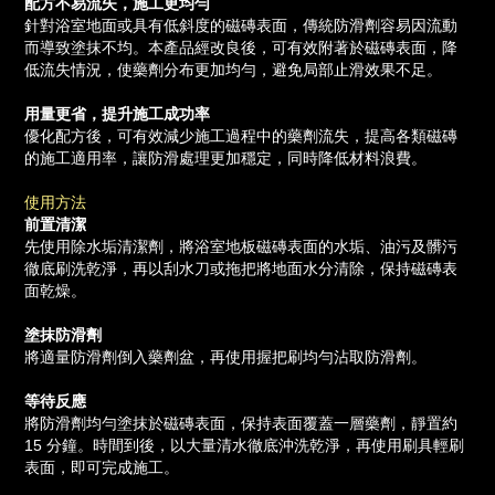
配方不易流失，施工更均勻
針對浴室地面或具有低斜度的磁磚表面，傳統防滑劑容易因流動
而導致塗抹不均。本產品經改良後，可有效附著於磁磚表面，降
低流失情況，使藥劑分布更加均勻，避免局部止滑效果不足。
用量更省，提升施工成功率
優化配方後，可有效減少施工過程中的藥劑流失，提高各類磁磚
的施工適用率，讓防滑處理更加穩定，同時降低材料浪費。
使用方法
前置清潔
先使用除水垢清潔劑，將浴室地板磁磚表面的水垢、油污及髒污
徹底刷洗乾淨，再以刮水刀或拖把將地面水分清除，保持磁磚表
面乾燥。
塗抹防滑劑
將適量防滑劑倒入藥劑盆，再使用握把刷均勻沾取防滑劑。
等待反應
將防滑劑均勻塗抹於磁磚表面，保持表面覆蓋一層藥劑，靜置約
15 分鐘。時間到後，以大量清水徹底沖洗乾淨，再使用刷具輕刷
表面，即可完成施工。