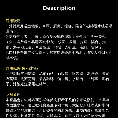
Description
適用狀況
1.針對家庭浴室地板、車庫、廚房、樓梯、陽台等磁磚遇水後易濕
滑情形。
2.家有年長者、小孩，擔心洗澡地板濕滑而滑倒發生意外情形。
3.公共場所遇水易滑區域:醫院、校園、餐廳、走廊、陽台、大
廳、游泳池走道、車道坡道、騎樓、人行道、浴廁、樓梯等。
4.自身是營業單位負責人，營業處磁磚遇水易滑，怕客人滑倒客訴
或求償。
適用磁磚(參考建議)
一般廁所常用磁磚、花崗石磚、石板磚、板岩磚、木紋磚、拋光
石英磚、馬賽克磚、復古磁磚、仿古磚、水磨石、止滑磚、抿石
子、泳池走道常用磁磚等。
防滑原理
本產品會在磁磚表面形成無數肉眼看不見的奈米級微孔。當磁磚
表面遇水時，這些微孔會產生吸附作用，大幅提升鞋底或腳掌與
磁磚之間的摩擦力，達到優異的防滑效果。形成的微孔屬於永久
性結構，只要定期清潔、去除水垢，即可長時間維持防滑效果。