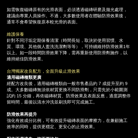
如需恢復磁磚原有的光滑表面，必須透過磁磚研磨及拋光處理，
建議由專業人員操作。不過，大多數使用者在體驗防滑效果後，
通常不會希望恢復原本較光滑的表面。
維護保養
針對不同汙垢定期保養清潔（時間長短，取決於使用習慣、水
質、環境、其他個人盥洗洗潔劑等等），可持續維持防滑效果1年
以上。如一段時間防滑效果下降，需再重新使用防滑劑施作，以
維持絕佳防滑效果。
台灣獨家改良配方，全面升級止滑效果
適用磁磚種類更廣
經配方改良後，適用磁磚種類由一般市售產品約 7 成提升至約 9
成。大多數磁磚無須依材質更換不同防滑劑，只需先於小範圍測
試約 15 分鐘，再依磁磚材質、防滑效果及表面反應，適度調整停
留時間，最後以清水沖洗並刷洗即可完成施工。
防滑效果再提升
強化有效成分比例，可有效提升磁磚表面的摩擦力，在兼顧施工
效率的同時，提供更穩定、更安心的止滑效果。