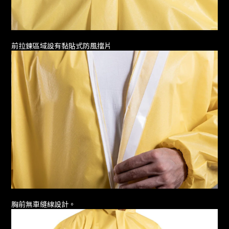
前拉鍊區域設有黏貼式防風擋片
胸前無車縫線設計。