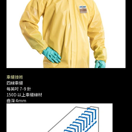
車縫技術
四線車縫
每英吋 7-9 針
150D 以上車縫線材
齒深 4mm