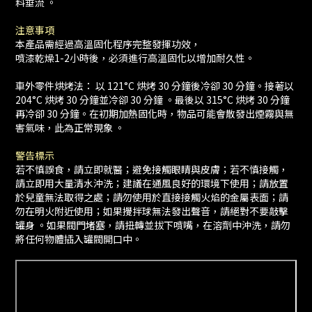
料垂流 。
注意事項
本產品需經過高溫固化程序完整發揮功效，
噴漆乾燥1-2小時後，必須進行高溫固化以增加耐久性。
車外零件烘烤法： 以 121°C 烘烤 30 分鐘後冷卻 30 分鐘。接著以
204°C 烘烤 30 分鐘並冷卻 30 分鐘 。最後以 315°C 烘烤 30 分鐘
再冷卻 30 分鐘。在初期加熱固化時，物品可能會散發出煙霧與無
害氣味，此為正常現象 。
警告標示
若不慎誤食，請立即就醫；避免接觸眼睛與皮膚；若不慎接觸，
請立即用大量清水沖洗；建議在通風良好的環境下使用；請放置
於兒童無法取得之處；請勿使用於直接接觸火焰的金屬表面；請
勿在明火附近使用；如果攪拌球無法發出聲音，請絕對不要敲擊
罐身 。如果閥門堵塞，請扭轉並拔下噴嘴，在溶劑中沖洗，請勿
將任何物體插入罐閥開口中。