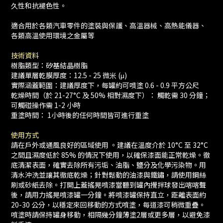
久性和抗褪色性。
適合用於各類汽車零件的塗裝與保護、高溫器械、高熱能儀器、
各類高溫使用環境之金屬等
技術資料
樹脂類型：矽基結晶樹脂
建議單層乾膜厚度：12.5 - 25 微米 (μ)
實際涵蓋範圍：建議厚度下，每罐約可噴塗 0.6 - 0.9 平方公尺
乾燥時間（於 21-27°C 及 50% 相對濕度下）： 觸乾需 30 分鐘；
可觸碰操作需 1-2 小時
重塗時間： 1小時後的任何時間皆可進行重塗
使用方式
請在戶外或通風良好的區域使用 。建議在溫度介於 10°C 至 32°C
之間且濕度低於 85% 的情況下使用，以確保漆面能正常乾燥。徹
底清潔表面，確實去除所有污垢、油脂、鹽分及化學污染物。用
清水沖洗並讓其徹底乾燥；針對鬆動的油漆與鐵鏽，請使用鋼絲
刷或砂紙去除。打開上蓋搖晃噴漆當聽到罐內攪拌球發出喀喀聲
後，請用力搖晃噴漆罐一分鐘。將噴漆罐保持直立，距離表面約
20-30 公分，以穩定來回移動的方式噴塗，每道漆可稍微重疊。
噴塗時請保持罐身移動，相隔幾分鐘薄塗2層或更多層，以避免漆