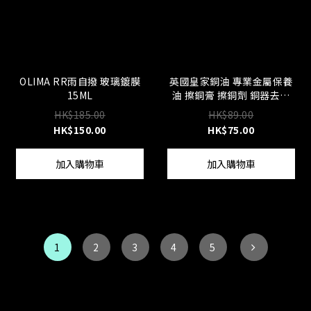
OLIMA RR雨自撥 玻璃鍍膜
英國皇家銅油 專業金屬保養
15ML
油 擦銅膏 擦銅劑 銅器去污
劑 除銹劑 防銹油 萬能神奇
HK$185.00
HK$89.00
擦銅膏 燭台 佛像 銅釦 飾品
HK$150.00
HK$75.00
加入購物車
加入購物車
1
2
3
4
5