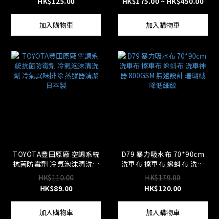
HK$125.00
HK$175.00 ~ HK$450.00
加入購物車
加入購物車
TOYOTA豐田原廠 空調系統
D79 暴力吸水布 70*90cm
抗菌防霉劑 冷氣泡沫清洗劑
洗車布 擦車布 蝌蚪布 洗車
冷氣異味排除 蒸發器清潔 日
神器 800GSM 無邊設計 珊瑚
HK$110.00
HK$179.00
本製
絨 降低細紋
HK$89.00
HK$120.00
加入購物車
加入購物車