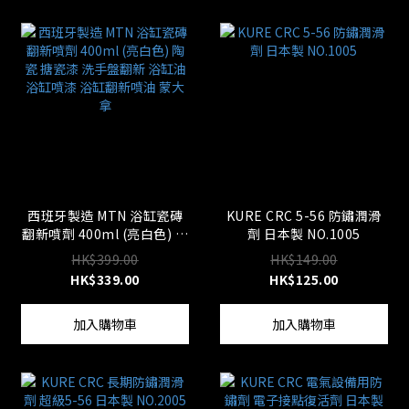
西班牙製造 MTN 浴缸瓷磚
KURE CRC 5-56 防鏽潤滑
翻新噴劑 400ml (亮白色) 陶
劑 日本製 NO.1005
瓷 搪瓷漆 洗手盤翻新 浴缸
HK$399.00
HK$149.00
油 浴缸噴漆 浴缸翻新噴油
HK$339.00
HK$125.00
蒙大拿
加入購物車
加入購物車