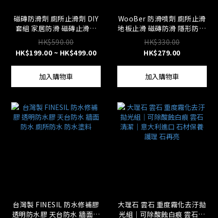
磁磚防滑劑 廁所止滑劑 DIY
WooBer 防滑噴劑 廁所止滑
套組 家居防滑 磁磚止滑劑
地板止滑 磁磚防滑 隱形防滑
廁所防滑 止滑劑 防滑貼 防
止滑劑 民宿 養老中心 修繕
HK$590.00
HK$330.00
滑墊 台灣製
業 業務用 台灣製
HK$199.00 ~ HK$499.00
HK$279.00
加入購物車
加入購物車
台灣製 FINESIL 防水修補膠
大理石 雲石 重度霧化去汙拋
透明防水膠 天台防水 牆面防
光組｜可除酸蝕白痕 雲石清