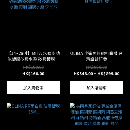
【14~28吋】MITA 水彈多功
OLIMA 小鯊魚無線打蠟機 台
能鍍膜矽膠水潑 矽膠鍍膜水
灣設計研發
撥 雨刷 鍍膜水撥 ワイパ
HK$190.00
HK$990.00
HK$160.00
HK$48.00 ~ HK$899.00
加入購物車
加入購物車