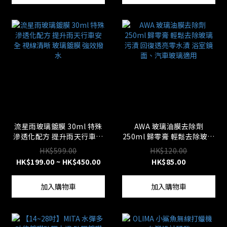
流星雨玻璃鍍膜 30ml 特殊
AWA 玻璃油膜去除劑
滲透化配方 提升雨天行車安
250ml 歸零膏 輕鬆去除玻璃
全 視線清晰 玻璃鍍膜 強效
污漬 回復透亮零水漬 浴室鏡
HK$599.00
HK$120.00
撥水
面、汽車玻璃適用
HK$199.00 ~ HK$450.00
HK$85.00
加入購物車
加入購物車