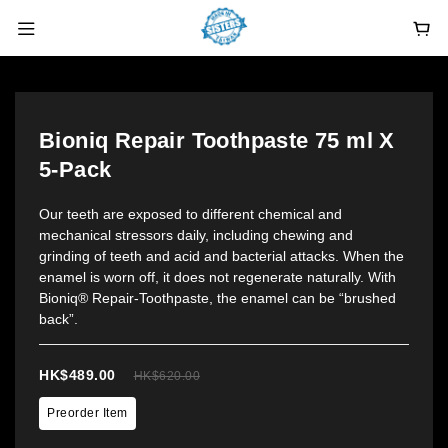
Bioniq Repair Toothpaste 75 ml X
5-Pack
Our teeth are exposed to different chemical and 
mechanical stressors daily, including chewing and 
grinding of teeth and acid and bacterial attacks. When the 
enamel is worn off, it does not regenerate naturally. With 
Bioniq® Repair-Toothpaste, the enamel can be “brushed 
back”.
HK$489.00
HK$620.00
Preorder Item