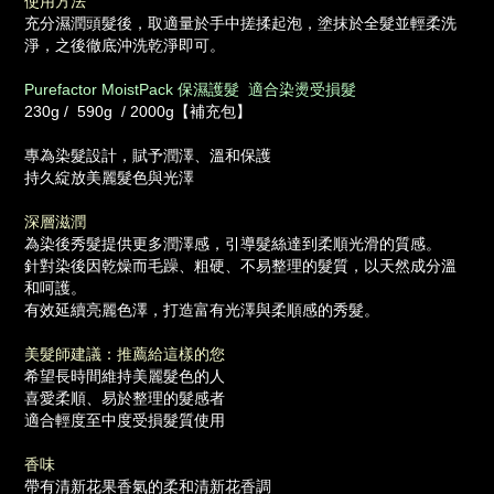
使用方法
充分濕潤頭髮後，取適量於手中搓揉起泡，塗抹於全髮並輕柔洗
淨，之後徹底沖洗乾淨即可。
Purefactor MoistPack 保濕護髮 適合染燙受損髮
230g / 590g / 2000g【補充包】
專為染髮設計，賦予潤澤、溫和保護
持久綻放美麗髮色與光澤
深層滋潤
為染後秀髮提供更多潤澤感，引導髮絲達到柔順光滑的質感。
針對染後因乾燥而毛躁、粗硬、不易整理的髮質，以天然成分溫
和呵護。
有效延續亮麗色澤，打造富有光澤與柔順感的秀髮。
美髮師建議：推薦給這樣的您
希望長時間維持美麗髮色的人
喜愛柔順、易於整理的髮感者
適合輕度至中度受損髮質使用
香味
帶有清新花果香氣的柔和清新花香調