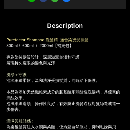
Description
Purefactor Shampoo 洗髮精 適合染燙受損髮
300ml / 600ml / 2000ml【補充包】
專為染後髮質設計，深層滋潤並溫和守護
展現持久耀眼的髮色與光澤
洗淨＋守護
泡沫細緻柔軟，溫和洗淨受損髮質，同時給予保護。
本品為添加天然纖維素成分的胺基酸系弱酸性洗髮精，具優異的
潤絲效果。
泡沫細緻滑順、操作性良好，有效防止洗髮過程對髮絲造成進一
步傷害。
潤澤與服貼感：
為染後髮質注入水潤與柔順，使秀髮自然服貼，抑制毛躁與飛