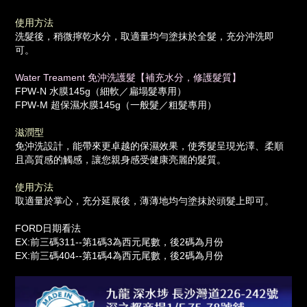
使用方法
洗髮後，稍微擰乾水分，取適量均勻塗抹於全髮，充分沖洗即
可。
Water Treament 免沖洗護髮【補充水分，修護髮質】
FPW-N 水膜145g（細軟／扁塌髮專用）
FPW-M 超保濕水膜145g（一般髮／粗髮專用）
滋潤型
免沖洗設計，能帶來更卓越的保濕效果，使秀髮呈現光澤、柔順
且高質感的觸感，讓您親身感受健康亮麗的髮質。
使用方法
取適量於掌心，充分延展後，薄薄地均勻塗抹於頭髮上即可。
FORD日期看法
EX:前三碼311--第1碼3為西元尾數，後2碼為月份
EX:前三碼404--第1碼4為西元尾數，後2碼為月份