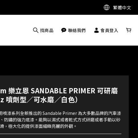
繁體中文
找商品
聯絡我們
會員登入
eum 樂立恩 SANDABLE PRIMER 可研磨
 oz 噴劑型／可水磨／白色）
 車用噴漆系列全新推出的 Sandable Primer 為大多數品牌的汽車漆
、防鏽的強力底漆。能夠以濕式或者乾式方式研磨或者手動以砂
滑，極大化的提供漆面細緻亮麗的外觀。