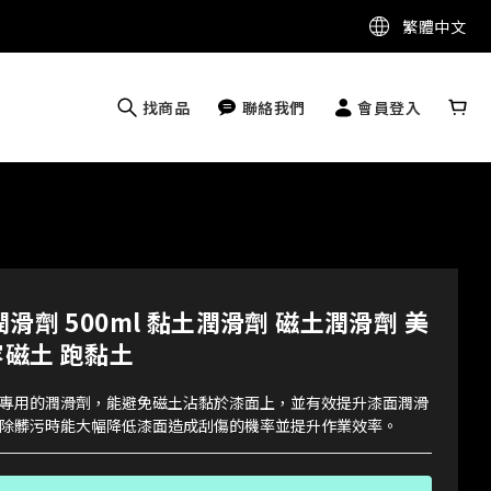
繁體中文
找商品
聯絡我們
會員登入
潤滑劑 500ml 黏土潤滑劑 磁土潤滑劑 美
容磁土 跑黏土
專用的潤滑劑，能避免磁土沾黏於漆面上，並有效提升漆面潤滑
除髒污時能大幅降低漆面造成刮傷的機率並提升作業效率。