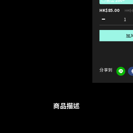
售出
200+
HK$85.00
HK$
加
分享到
商品描述