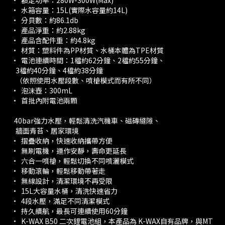
· 水箱容量：15L(實際水容量約14L)
· 分貝數：約86.1db
· 產品淨重：約2.88kg
· 產品含配件重：約4.8kg
· 材質：塑料件為PP材質、水桶本體為TPE材質
· 電池連續時間：1檔約62分鐘、2檔約55分鐘、
3檔約40分鐘、4檔約38分鐘
（依照使用水壓段數、噴槍模式而有所不同）
· 泡沫壺：300mL
· 首批內附電池兩顆
40bar強力水壓，輕鬆清洗汽機車、磁磚縫隙、
牆面青苔、居家環境
· 摺疊收納，快速收納攜帶方便
· 無刷電機，運作安靜，壽命更延長
· 六合一噴槍，輕鬆切換不同噴灑模式
· 移動滾輪，輕鬆移動帶著走
· 無線設計，清潔環境不再受限
· 15L大容量水桶，清洗快速省力
· 4段水壓，滿足不同清潔模式
· 持久續航，最長可連續使用60分鐘
· K-WAX B50 二次鋰電池組，本產品為 K-WAX自有品牌，與MT