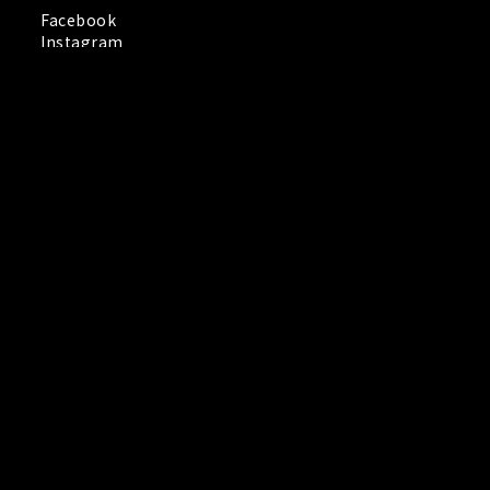
Facebook
立即購買
Instagram
© 2015-2026 Copyright: JIA YUN TRADING COMPANY