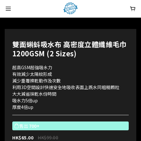
雙面蝌蚪吸水布 高密度立體纖維毛巾
1200GSM (2 Sizes)
超高GSM超強吸水力
有效減少太陽紋形成
減少重覆擦乾動作及次數
利用3D空間設計快速安全地吸收表面上既水同粗糙顆粒
大大減省抹乾水份時間
吸水力5倍up
厚度4倍up
售出
700+
HK$65.00
HK$99.00