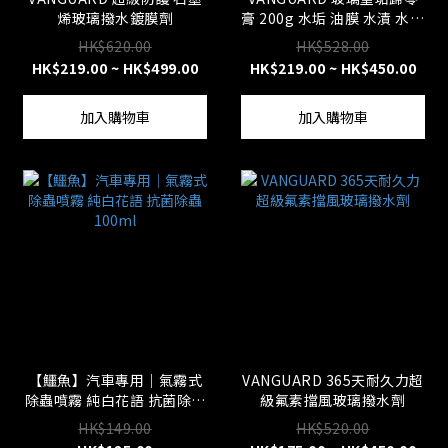
烯玻璃撥水鍍膜劑
膏 200g 水垢 油膜 水漬 水印
除酸雨 玻璃拋光 玻璃清潔
HK$620.00
HK$528.00
油膜剋星
HK$219.00 ~ HK$499.00
HK$219.00 ~ HK$450.00
加入購物車
加入購物車
【鱷魚】汽車專用｜氣霧式
VANGUARD 365天耐久力超
除蟲噴霧 純白花語 抗菌除蟲
級氟素擋風玻璃撥水劑
100ml
HK$149.00
HK$520.00