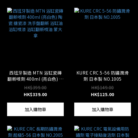
西班牙製造 MTN 浴缸瓷磚
KURE CRC 5-56 防鏽潤滑
翻新噴劑 400ml (亮白色) 陶
劑 日本製 NO.1005
瓷 搪瓷漆 洗手盤翻新 浴缸
HK$399.00
HK$149.00
油 浴缸噴漆 浴缸翻新噴油
HK$339.00
HK$125.00
蒙大拿
加入購物車
加入購物車