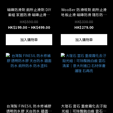
磁磚防滑劑 廁所止滑劑 DIY
WooBer 防滑噴劑 廁所止滑
套組 家居防滑 磁磚止滑劑
地板止滑 磁磚防滑 隱形防滑
廁所防滑 止滑劑 防滑貼 防
止滑劑 民宿 養老中心 修繕
HK$590.00
HK$330.00
滑墊 台灣製
業 業務用 台灣製
HK$199.00 ~ HK$499.00
HK$279.00
加入購物車
加入購物車
台灣製 FINESIL 防水修補膠
大理石 雲石 重度霧化去汙拋
透明防水膠 天台防水 牆面防
光組｜可除酸蝕白痕 雲石清