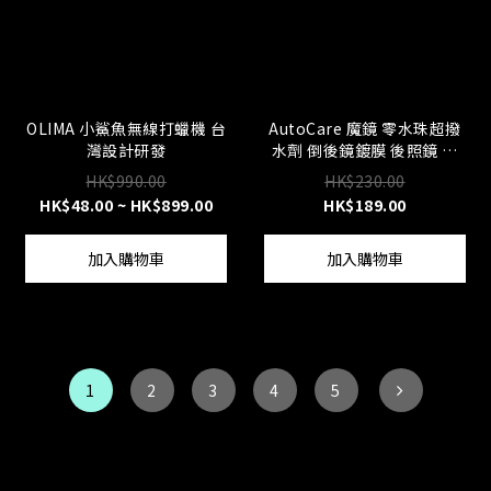
OLIMA 小鯊魚無線打蠟機 台
AutoCare 魔鏡 零水珠超撥
灣設計研發
水劑 倒後鏡鍍膜 後照鏡 車
Cam鍍膜 浴屏 頭盔 玻璃鍍
HK$990.00
HK$230.00
膜 大容量 台灣製 超越
HK$48.00 ~ HK$899.00
HK$189.00
soft99
加入購物車
加入購物車
1
2
3
4
5