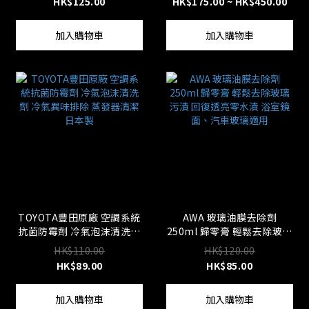
HK$125.00
HK$175.00 ~ HK$450.00
加入購物車
加入購物車
TOYOTA豐田原廠 空調系統
AWA 玻璃油膜去除劑
抗菌防霉劑 冷氣泡沫清洗劑
250ml 歸零膏 輕鬆去除玻璃
冷氣異味排除 蒸發器清潔 日
污漬 回復透亮零水漬 浴室鏡
HK$110.00
HK$120.00
本製
面、汽車玻璃適用
HK$89.00
HK$85.00
加入購物車
加入購物車