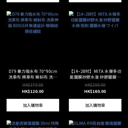
D79 暴力吸水布 70*90cm
【14~28吋】MITA 水彈多功
洗車布 擦車布 蝌蚪布 洗車
能鍍膜矽膠水潑 矽膠鍍膜水
神器 800GSM 無邊設計 珊瑚
撥 雨刷 鍍膜水撥 ワイパ
HK$179.00
HK$190.00
絨 降低細紋
HK$120.00
HK$160.00
加入購物車
加入購物車