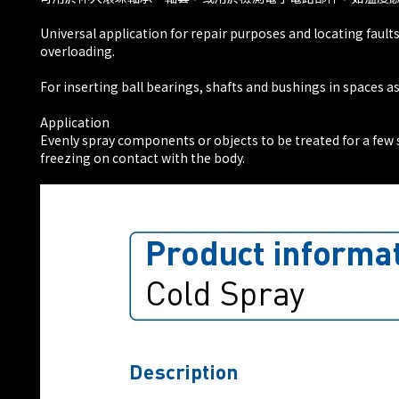
Universal application for repair purposes and locating faults
overloading.
For inserting ball bearings, shafts and bushings in spaces a
Application
Evenly spray components or objects to be treated for a few se
freezing on contact with the body.