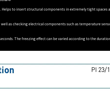
. Helps to insert structural components in extremely tight spaces an
s well as checking electrical components such as temperature sensor
conds. The freezing effect can be varied according to the duration o