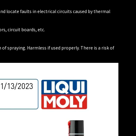
d locate faults in electrical circuits caused by thermal
s, circuit boards, etc.
f spraying. Harmless if used properly. There is a risk of